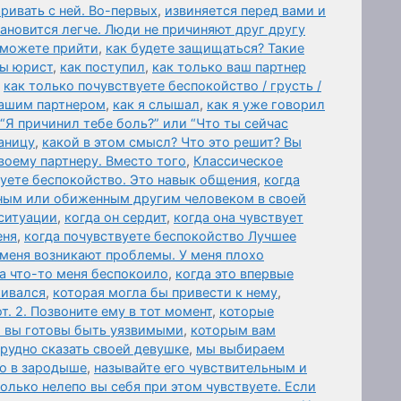
аривать с ней. Во-первых
,
извиняется перед вами и
ановится легче. Люди не причиняют друг другу
 можете прийти
,
как будете защищаться? Такие
вы юрист
,
как поступил
,
как только ваш партнер
,
как только почувствуете беспокойство / грусть /
вашим партнером
,
как я слышал
,
как я уже говорил
 “Я причинил тебе боль?” или “Что ты сейчас
аницу
,
какой в этом смысл? Что это решит? Вы
воему партнеру. Вместо того
,
Классическое
вуете беспокойство. Это навык общения
,
когда
нным или обиженным другим человеком в своей
 ситуации
,
когда он сердит
,
когда она чувствует
еня
,
когда почувствуете беспокойство Лучшее
 меня возникают проблемы. У меня плохо
а что-то меня беспокоило
,
когда это впервые
живался
,
которая могла бы привести к нему
,
т. 2. Позвоните ему в тот момент
,
которые
и вы готовы быть уязвимыми
,
которым вам
трудно сказать своей девушке
,
мы выбираем
о в зародыше
,
называйте его чувствительным и
олько нелепо вы себя при этом чувствуете. Если