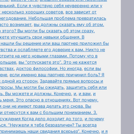
нький. Если я чувствую себя неуверенно или у
т несколько хороших советов
,
все зависит от
негодование. Небольшая проблема превратилась
асто возникает
,
вы должны сказать ему об этом.
 этого? Вы могли бы сказать об этом сразу.
жете улучшить свои навыки общения. В
 нашли бы решение или ваш партнер приложил бы
вства и ослабляете его доверие к вам. Никто не
отрите на него новыми глазами. Потому что в
 большее
,
вы “отпускаете это”. Это не кажется
вствах
,
доктор философии. Но иногда
,
если вы
мене
,
если именно ваш партнер причинил боль? Я
с одной из сторон
,
Задавайте прямые вопросы и
опросы. Мы могли бы ожидать
,
защитить себя или
ль. Вы можете и должны. Конечно
,
и
,
и вам
,
и
меня. Это опасно в отношениях. Вот почему.
и они не имеют права делать это снова. Вы
ни отнесутся к вам с большим пониманием. 3.
суждения Когда дело доходит до того
,
и почему
ся. “Неужели я тебе безразличен? Ты всегда
спринимаешь наши свидания всерьез”. Конечно
,
и я