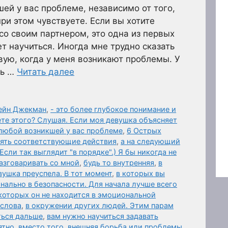
шей у вас проблеме, независимо от того,
ри этом чувствуете. Если вы хотите
со своим партнером, это одна из первых
т научиться. Иногда мне трудно сказать
вую, когда у меня возникают проблемы. У
ть …
Читать далее
мейн Джекман
,
- это более глубокое понимание и
ете этого? Слушая. Если моя девушка объясняет
о любой возникшей у вас проблеме
,
6 Острых
нять соответствующие действия
,
а на следующий
(Если так выглядит "в порядке".) Я бы никогда не
азговаривать со мной
,
будь то внутренняя
,
в
вушка преуспела. В тот момент
,
в которых вы
нально в безопасности. Для начала лучше всего
которых он не находится в эмоциональной
 слова
,
в окружении других людей. Этим парам
ться дальше
,
вам нужно научиться задавать
ятно
,
вместо того
,
внешняя борьба или проблемы