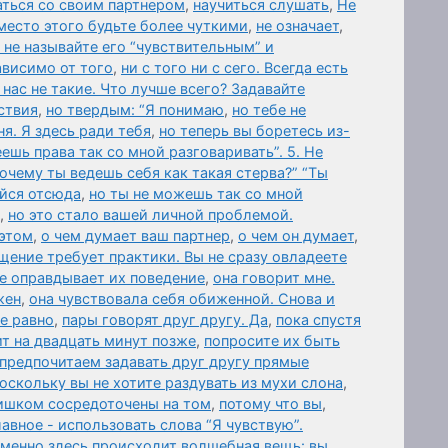
аться со своим партнером
,
научиться слушать
,
Не
Вместо этого будьте более чуткими
,
не означает
,
 не называйте его “чувствительным” и
ависимо от того
,
ни с того ни с сего. Всегда есть
нас не такие. Что лучше всего? Задавайте
ствия
,
но твердым: “Я понимаю
,
но тебе не
я. Я здесь ради тебя
,
но теперь вы боретесь из-
еешь права так со мной разговаривать”. 5. Не
Почему ты ведешь себя как такая стерва?” “Ты
айся отсюда
,
но ты не можешь так со мной
,
но это стало вашей личной проблемой.
 этом
,
о чем думает ваш партнер
,
о чем он думает
,
щение требует практики. Вы не сразу овладеете
не оправдывает их поведение
,
она говорит мне.
жен
,
она чувствовала себя обиженной. Снова и
се равно
,
пары говорят друг другу. Да
,
пока спустя
т на двадцать минут позже
,
попросите их быть
предпочитаем задавать друг другу прямые
оскольку вы не хотите раздувать из мухи слона
,
ишком сосредоточены на том
,
потому что вы
,
авное - использовать слова “Я чувствую”.
именно здесь происходит волшебная вещь: вы