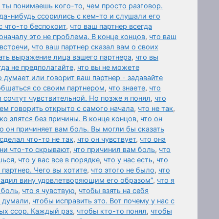
а ты понимаешь кого-то
,
чем просто разговор.
да-нибудь ссорились с кем-то и слушали его
с что-то беспокоит
,
что ваш партнер всегда
оначалу это не проблема. В конце концов
,
что ваш
 встречи
,
что ваш партнер сказал вам о своих
ать выражение лица вашего партнера
,
что вы
гда не предполагайте
,
что вы не можете
о думает или говорит ваш партнер - задавайте
общаться со своим партнером
,
что знаете
,
что
и сочтут чувствительной. Но позже я понял
,
что
ем говорить открыто с самого начала
,
что не так
,
ко злятся без причины. В конце концов
,
что он
о он причиняет вам боль. Вы могли бы сказать
 сделал что-то не так
,
что он чувствует
,
что она
они что-то скрывают
,
что причинил вам боль
,
что
шься
,
что у вас все в порядке
,
что у нас есть
,
что
 партнер. Чего вы хотите
,
что этого не было
,
что
гладил вину удовлетворяющим его образом”
,
что я
 боль
,
что я чувствую
,
чтобы взять на себя
 думали
,
чтобы исправить это. Вот почему у нас с
ых ссор. Каждый раз
,
чтобы кто-то понял
,
чтобы