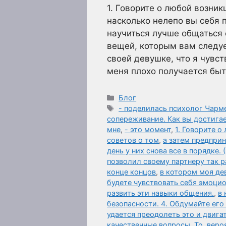
1. Говорите о любой возник
насколько нелепо вы себя п
научиться лучше общаться 
вещей, которым вам следуе
своей девушке, что я чувст
меня плохо получается бы
Рубрики
Блог
Метки
- поделилась психолог Чар
сопереживание. Как вы достига
мне
,
- это момент
,
1. Говорите 
советов о том
,
а затем предпри
день у них снова все в порядке. 
позволил своему партнеру так р
конце концов
,
в котором моя де
будете чувствовать себя эмоцио
развить эти навыки общения.
,
в 
безопасности. 4. Обдумайте его
удается преодолеть это и двига
качественные вопросы. То
,
веро