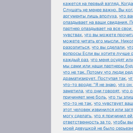
кажется на первый взгляд. Когд
Слушать не менее важно. Вы ког
аргументы лишь вполуха
,
что ва
опаздывает на ваши свидания. П
партнер опаздывает на все свои
чувствах
,
что вы можете прочит
можете читать его мысли. Нико
разозлиться
,
что вы сделали
,
чт
вопросы Если вы хотите лучше 
каждый раз
,
что меня осудят ил
мы сами или наши партнеры буд
что не так. Потому что люди ред
драматизирует. Поступая так
,
чт
что-то вроде: “Я не знаю
,
что он
заметила
,
что они говорят
,
что 
причиняет мне боль
,
что ты зли
что-то не так
,
что чувствует ваш
этот человек извинился или за
могу сделать
,
что я причинил ей
ответственность за то
,
чтобы вы
моей девушкой не было серьезн