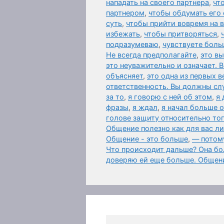
нападать на своего партнера
,
чт
партнером
,
чтобы обдумать его 
суть
,
чтобы прийти вовремя на
избежать
,
чтобы притворяться
,
подразумеваю
,
чувствуете боль
Не всегда предполагайте
,
это в
это неуважительно и означает. 
объясняет
,
это одна из первых 
ответственность. Вы должны слу
за то
,
я говорю с ней об этом
,
я 
фразы
,
я ждал
,
я начал больше 
голове защиту относительно то
Общение полезно как для вас л
Общение - это больше
,
— потому
Что происходит дальше? Она бол
доверяю ей еще больше. Общен