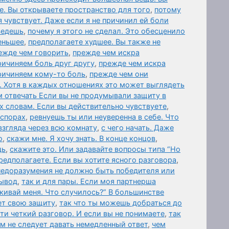
е. Вы открываете пространство для того
,
потому
я чувствует. Даже если я не причинил ей боли
ведешь
,
почему я этого не сделал. Это обесценило
еньшее
,
предполагаете худшее. Вы также не
ежде чем говорить
,
прежде чем искра
ричиняем боль друг другу
,
прежде чем искра
причиняем кому-то боль
,
прежде чем они
. Хотя в каждых отношениях это может выглядеть
 отвечать Если вы не продумывали защиту в
х словам. Если вы действительно чувствуете
,
 спорах
,
ревнуешь ты или неуверенна в себе. Что
взгляда через всю комнату
,
с чего начать. Даже
о
,
скажи мне. Я хочу знать. В конце концов
,
дь
,
скажите это. Или задавайте вопросы типа “Но
редполагаете. Если вы хотите ясного разговора
,
 недоразумения не должно быть победителя или
вывод
,
так и для пары. Если моя партнерша
лкивай меня. Что случилось?” В большинстве
ет свою защиту
,
так что ты можешь добраться до
и четкий разговор. И если вы не понимаете
,
так
ам не следует давать немедленный ответ
,
чем