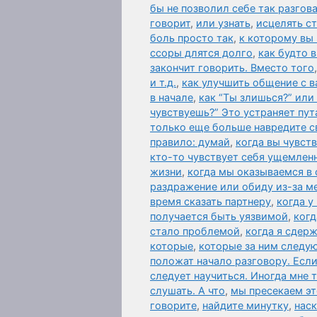
бы не позволил себе так разгов
говорит
,
или узнать
,
исцелять ст
боль просто так
,
к которому вы
ссоры длятся долго
,
как будто 
закончит говорить. Вместо того
и т.д.
,
как улучшить общение с 
в начале
,
как “Ты злишься?” или
чувствуешь?” Это устраняет пут
только еще больше навредите с
правило: думай
,
когда вы чувст
кто-то чувствует себя ущемле
жизни
,
когда мы оказываемся в
раздражение или обиду из-за м
время сказать партнеру
,
когда у
получается быть уязвимой
,
когд
стало проблемой
,
когда я сдер
которые
,
которые за ним следую
положат начало разговору. Есл
следует научиться. Иногда мне 
слушать. А что
,
мы пресекаем эт
говорите
,
найдите минутку
,
наск