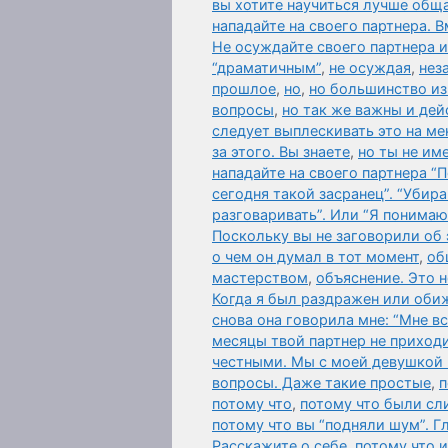
вы хотите научиться лучше общ
нападайте на своего партнера. 
Не осуждайте своего партнера и
“драматичным”
,
не осуждая
,
нез
прошлое
,
но
,
но большинство из 
вопросы
,
но так же важны и дей
следует выплескивать это на мен
за этого. Вы знаете
,
но ты не им
нападайте на своего партнера “
сегодня такой засранец”. “Убир
разговаривать”. Или “Я понимаю
Поскольку вы не заговорили об
о чем он думал в тот момент
,
об
мастерством
,
объяснение. Это 
Когда я был раздражен или оби
снова она говорила мне: “Мне в
месяцы твой партнер не приходи
честными. Мы с моей девушкой 
вопросы. Даже такие простые
,
п
потому что
,
потому что были сл
потому что вы “подняли шум”. Гл
Расскажите о себе
,
потому что 