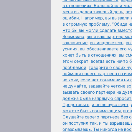
в отношениях. Большой или мале
меня выдался тяжелый день
,
во
ошибки. Например
,
вы вызвали 
в огромную проблему. “Обида ч
Что бы вы могли сделать вместо
Возможно
,
вы и ваш партнер мо
заключение
,
вы исцеляетесь
,
вы
усилия
,
вы обесцениваете его чу
хочет быть в отношениях
,
вы см
этом секрет: всегда есть нечто
проблемой
,
говорите о своих чу
поймали своего партнера на из
не хочу
,
если нет понимания ни 
не думайте
,
задавайте четкие в
вызвать своего партнера на дуэ
должна была напрямую спросить 
Представьте
,
и он не чувствует
,
можете быть понимающим
,
и о
Слушайте своего партнера без о
он поступил так
,
и ты взрываешь
опаздываешь. Ты никогда не во