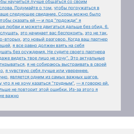
обы научиться лучше общаться со своим
слова. Подумайте о том
,
чтобы погружаться в
 ваше следующее свидание. Ссоры можно было
чтобы сказать ей — и под “подожди” я
ше любви и можете двигаться дальше без обид. 6.
ыслушать
,
это начинает вас беспокоить
,
это не так
,
Во-вторых
,
это новый разговор. Когда ваш партнер
вещей
,
я все равно должен взять на себя
шать без осуждения. Не судите своего партнера
даже видеть твое лицо не хочу”. Это актуальные
открываться
,
я не собираюсь выстраивать в своей
го
,
я чувствую себя лучше или увереннее.
ично
,
является одним из самых важных шагов.
 что я не хочу казаться “трудным”
,
— я говорю ей.
ьше не повторит этой ошибки. Из-за этого я
ие важно