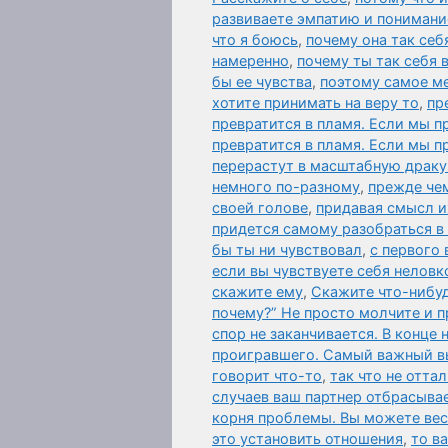
развиваете эмпатию и понимани
что я боюсь
,
почему она так себ
намеренно
,
почему ты так себя 
бы ее чувства
,
поэтому самое м
хотите принимать на веру то
,
пр
превратится в пламя. Если мы п
превратится в пламя. Если мы 
перерастут в масштабную драку
немного по-разному
,
прежде чем
своей голове
,
придавая смысл и
придется самому разобраться в
бы ты ни чувствовал
,
с первого 
если вы чувствуете себя неловк
скажите ему
,
Скажите что-нибу
почему?” Не просто молчите и п
спор не заканчивается. В конце
проигравшего. Самый важный 
говорит что-то
,
так что не отта
случаев ваш партнер отбрасыва
корня проблемы. Вы можете вест
это установить отношения
,
то в