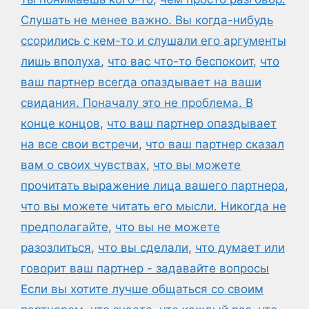
Слушать не менее важно. Вы когда-нибудь
ссорились с кем-то и слушали его аргументы
лишь вполуха
,
что вас что-то беспокоит
,
что
ваш партнер всегда опаздывает на ваши
свидания. Поначалу это не проблема. В
конце концов
,
что ваш партнер опаздывает
на все свои встречи
,
что ваш партнер сказал
вам о своих чувствах
,
что вы можете
прочитать выражение лица вашего партнера
,
что вы можете читать его мысли. Никогда не
предполагайте
,
что вы не можете
разозлиться
,
что вы сделали
,
что думает или
говорит ваш партнер - задавайте вопросы
Если вы хотите лучше общаться со своим