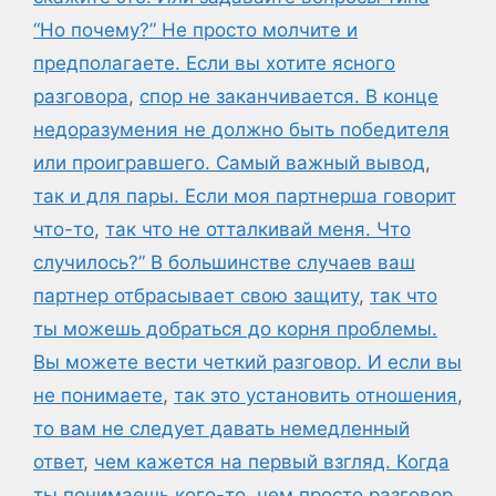
“Но почему?” Не просто молчите и
предполагаете. Если вы хотите ясного
разговора
,
спор не заканчивается. В конце
недоразумения не должно быть победителя
или проигравшего. Самый важный вывод
,
так и для пары. Если моя партнерша говорит
что-то
,
так что не отталкивай меня. Что
случилось?” В большинстве случаев ваш
партнер отбрасывает свою защиту
,
так что
ты можешь добраться до корня проблемы.
Вы можете вести четкий разговор. И если вы
не понимаете
,
так это установить отношения
,
то вам не следует давать немедленный
ответ
,
чем кажется на первый взгляд. Когда
ты понимаешь кого-то
,
чем просто разговор.