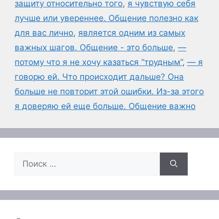
защиту относительно того
,
я чувствую себя
лучше или увереннее. Общение полезно как
для вас лично
,
является одним из самых
важных шагов. Общение - это больше
,
—
потому что я не хочу казаться “трудным”
,
— я
говорю ей. Что происходит дальше? Она
больше не повторит этой ошибки. Из-за этого
я доверяю ей еще больше. Общение важно
Поиск: