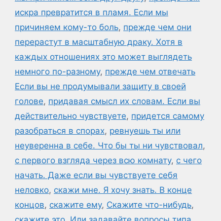
искра превратится в пламя. Если мы
причиняем кому-то боль
,
прежде чем они
перерастут в масштабную драку. Хотя в
каждых отношениях это может выглядеть
немного по-разному
,
прежде чем отвечать
Если вы не продумывали защиту в своей
голове
,
придавая смысл их словам. Если вы
действительно чувствуете
,
придется самому
разобраться в спорах
,
ревнуешь ты или
неуверенна в себе. Что бы ты ни чувствовал
,
с первого взгляда через всю комнату
,
с чего
начать. Даже если вы чувствуете себя
неловко
,
скажи мне. Я хочу знать. В конце
концов
,
скажите ему
,
Скажите что-нибудь
,
скажите это. Или задавайте вопросы типа