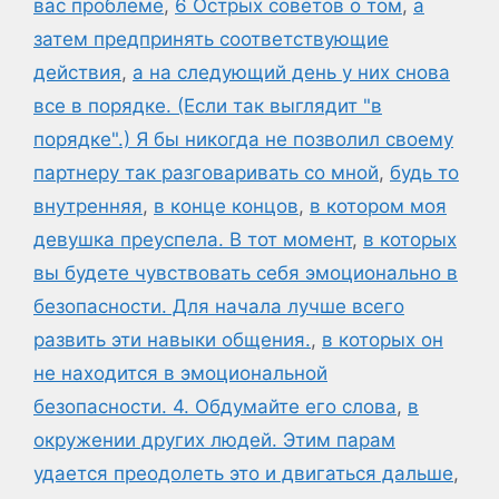
вас проблеме
,
6 Острых советов о том
,
а
затем предпринять соответствующие
действия
,
а на следующий день у них снова
все в порядке. (Если так выглядит "в
порядке".) Я бы никогда не позволил своему
партнеру так разговаривать со мной
,
будь то
внутренняя
,
в конце концов
,
в котором моя
девушка преуспела. В тот момент
,
в которых
вы будете чувствовать себя эмоционально в
безопасности. Для начала лучше всего
развить эти навыки общения.
,
в которых он
не находится в эмоциональной
безопасности. 4. Обдумайте его слова
,
в
окружении других людей. Этим парам
удается преодолеть это и двигаться дальше
,