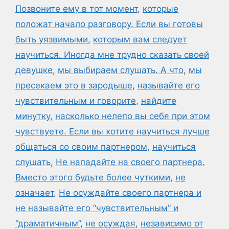
Позвоните ему в тот момент
,
которые
положат начало разговору. Если вы готовы
быть уязвимыми
,
которым вам следует
научиться. Иногда мне трудно сказать своей
девушке
,
мы выбираем слушать. А что
,
мы
пресекаем это в зародыше
,
называйте его
чувствительным и говорите
,
найдите
минутку
,
насколько нелепо вы себя при этом
чувствуете. Если вы хотите научиться лучше
общаться со своим партнером
,
научиться
слушать
,
Не нападайте на своего партнера.
Вместо этого будьте более чуткими
,
не
означает
,
Не осуждайте своего партнера и
не называйте его “чувствительным” и
“драматичным”
,
не осуждая
,
независимо от