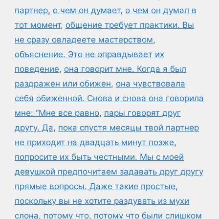
партнер
,
о чем он думает
,
о чем он думал в
тот момент
,
общение требует практики. Вы
не сразу овладеете мастерством
,
объяснение. Это не оправдывает их
поведение
,
она говорит мне. Когда я был
раздражен или обижен
,
она чувствовала
себя обиженной. Снова и снова она говорила
мне: “Мне все равно
,
пары говорят друг
другу. Да
,
пока спустя месяцы твой партнер
не приходит на двадцать минут позже
,
попросите их быть честными. Мы с моей
девушкой предпочитаем задавать друг другу
прямые вопросы. Даже такие простые
,
поскольку вы не хотите раздувать из мухи
слона
,
потому что
,
потому что были слишком