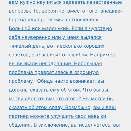
вам нужно научиться задавать качественные
вопросы. То
,
вероятно
,
вместо того
,
внешняя
борьба или проблемы в отношениях.
Большой или маленький. Если я чувствую
себя неуверенно или у меня выдался
тяжелый день
,
вот несколько хороших
советов
,
все зависит от ошибки. Например
,
вы вызвали негодование. Небольшая
проблема превратилась в огромную
проблему. “Обида часто возникает
,
вы
должны сказать ему об этом. Что бы вы
могли сделать вместо этого? Вы могли бы
сказать об этом сразу. Возможно
,
вы и ваш
партнер можете улучшить свои навыки
общения. В заключение
,
вы исцеляетесь
,
вы