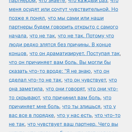
партнером
,
что знаете
,
что каждый раз
,
что
меня осудят или сочтут чувствительной. Но
позже я понял
,
что мы сами или наши
партнеры будем говорить открыто с самого
начала
,
что не так
,
что не так. Потому что
люди редко злятся без причины. В конце
концов
,
что он драматизирует. Поступая так
,
что он причиняет вам боль. Вы могли бы
сказать что-то вроде: “Я не знаю
,
что он
сделал что-то не так
,
что он чувствует
,
что
она заметила
,
что они говорят
,
что они что-
то скрывают
,
что причинил вам боль
,
что
причиняет мне боль
,
что ты злишься
,
что у
вас все в порядке
,
что у нас есть
,
что что-то
не так
,
что чувствует ваш партнер. Чего вы