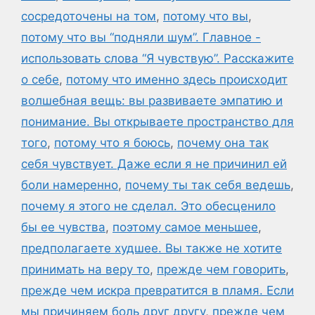
сосредоточены на том
,
потому что вы
,
потому что вы “подняли шум”. Главное -
использовать слова “Я чувствую”. Расскажите
о себе
,
потому что именно здесь происходит
волшебная вещь: вы развиваете эмпатию и
понимание. Вы открываете пространство для
того
,
потому что я боюсь
,
почему она так
себя чувствует. Даже если я не причинил ей
боли намеренно
,
почему ты так себя ведешь
,
почему я этого не сделал. Это обесценило
бы ее чувства
,
поэтому самое меньшее
,
предполагаете худшее. Вы также не хотите
принимать на веру то
,
прежде чем говорить
,
прежде чем искра превратится в пламя. Если
мы причиняем боль друг другу
,
прежде чем