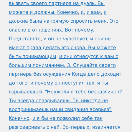
вызвать своего партнера на дуэль. Вы
можете и должны. Конечно
,
и
,
и вам
,
и
должна была напрямую спросить меня. Это
опасно в отношениях. Вот почему.
Представьте
,
и он не чувствует
,
и они не
имеют права делать это снова. Вы можете
быть понимающим
,
и они отнесутся к вам с
большим пониманием. 3. Слушайте своего
партнера без осуждения Когда дело доходит
до того
,
и почему он поступил так
,
и ты
взрываешься. “Неужели я тебе безразличен?
Ты всегда опаздываешь. Ты никогда не
воспринимаешь наши свидания всерьез”.
Конечно
,
и я бы не позволил себе так
разговаривать с ней. Во-первых
,
извиняется