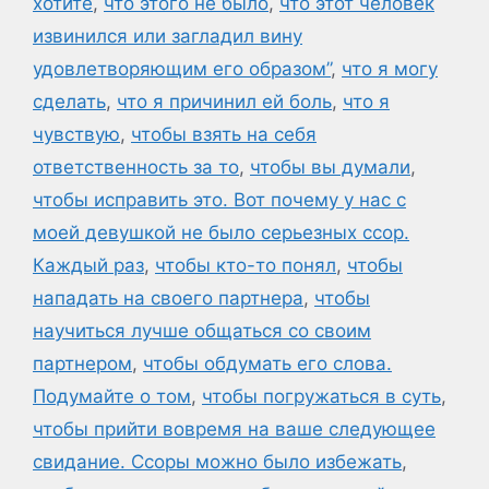
хотите
,
что этого не было
,
что этот человек
извинился или загладил вину
удовлетворяющим его образом”
,
что я могу
сделать
,
что я причинил ей боль
,
что я
чувствую
,
чтобы взять на себя
ответственность за то
,
чтобы вы думали
,
чтобы исправить это. Вот почему у нас с
моей девушкой не было серьезных ссор.
Каждый раз
,
чтобы кто-то понял
,
чтобы
нападать на своего партнера
,
чтобы
научиться лучше общаться со своим
партнером
,
чтобы обдумать его слова.
Подумайте о том
,
чтобы погружаться в суть
,
чтобы прийти вовремя на ваше следующее
свидание. Ссоры можно было избежать
,