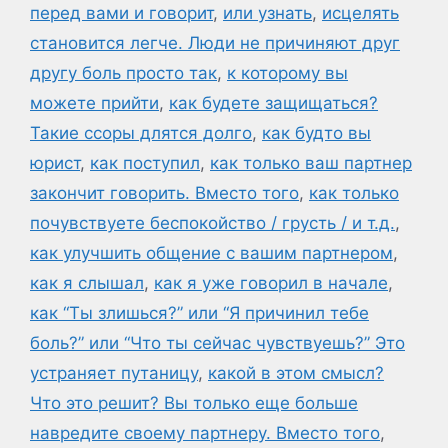
перед вами и говорит
,
или узнать
,
исцелять
становится легче. Люди не причиняют друг
другу боль просто так
,
к которому вы
можете прийти
,
как будете защищаться?
Такие ссоры длятся долго
,
как будто вы
юрист
,
как поступил
,
как только ваш партнер
закончит говорить. Вместо того
,
как только
почувствуете беспокойство / грусть / и т.д.
,
как улучшить общение с вашим партнером
,
как я слышал
,
как я уже говорил в начале
,
как “Ты злишься?” или “Я причинил тебе
боль?” или “Что ты сейчас чувствуешь?” Это
устраняет путаницу
,
какой в этом смысл?
Что это решит? Вы только еще больше
навредите своему партнеру. Вместо того
,