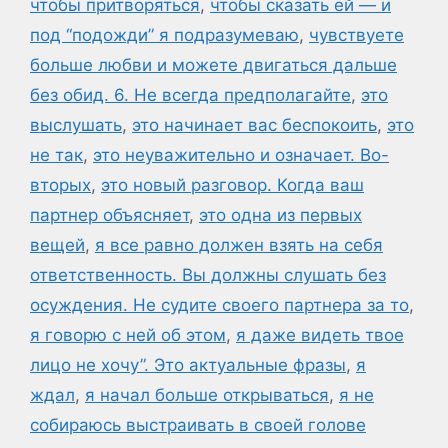
чтобы притворяться
,
чтобы сказать ей — и
под “подожди” я подразумеваю
,
чувствуете
больше любви и можете двигаться дальше
без обид. 6. Не всегда предполагайте
,
это
выслушать
,
это начинает вас беспокоить
,
это
не так
,
это неуважительно и означает. Во-
вторых
,
это новый разговор. Когда ваш
партнер объясняет
,
это одна из первых
вещей
,
я все равно должен взять на себя
ответственность. Вы должны слушать без
осуждения. Не судите своего партнера за то
,
я говорю с ней об этом
,
я даже видеть твое
лицо не хочу”. Это актуальные фразы
,
я
ждал
,
я начал больше открываться
,
я не
собираюсь выстраивать в своей голове