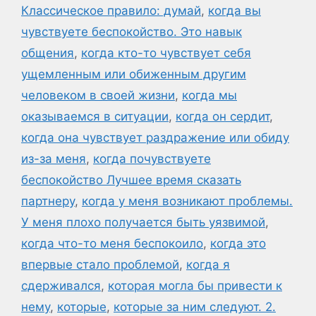
Классическое правило: думай
,
когда вы
чувствуете беспокойство. Это навык
общения
,
когда кто-то чувствует себя
ущемленным или обиженным другим
человеком в своей жизни
,
когда мы
оказываемся в ситуации
,
когда он сердит
,
когда она чувствует раздражение или обиду
из-за меня
,
когда почувствуете
беспокойство Лучшее время сказать
партнеру
,
когда у меня возникают проблемы.
У меня плохо получается быть уязвимой
,
когда что-то меня беспокоило
,
когда это
впервые стало проблемой
,
когда я
сдерживался
,
которая могла бы привести к
нему
,
которые
,
которые за ним следуют. 2.