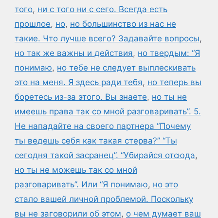
того
,
ни с того ни с сего. Всегда есть
прошлое
,
но
,
но большинство из нас не
такие. Что лучше всего? Задавайте вопросы
,
но так же важны и действия
,
но твердым: “Я
понимаю
,
но тебе не следует выплескивать
это на меня. Я здесь ради тебя
,
но теперь вы
боретесь из-за этого. Вы знаете
,
но ты не
имеешь права так со мной разговаривать”. 5.
Не нападайте на своего партнера “Почему
ты ведешь себя как такая стерва?” “Ты
сегодня такой засранец”. “Убирайся отсюда
,
но ты не можешь так со мной
разговаривать”. Или “Я понимаю
,
но это
стало вашей личной проблемой. Поскольку
вы не заговорили об этом
,
о чем думает ваш